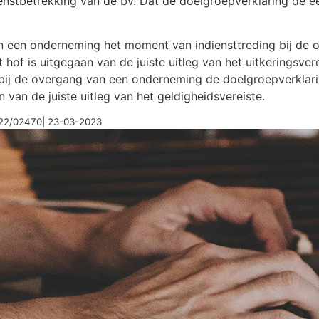
nstbetrekking van de bv. Dat de doelgroepverklaring de 
n een onderneming het moment van indiensttreding bij de
 hof is uitgegaan van de juiste uitleg van het uitkeringsver
bij de overgang van een onderneming de doelgroepverklarin
van de juiste uitleg van het geldigheidsvereiste.
22/02470| 23-03-2023