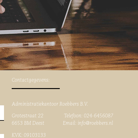
Contactgegevens:
Administratiekantoor Roebbers B.V.
Grotestraat 22 Telefoon: 024-6456087
6653 BM Deest Email:
info@roebbers.nl
KVK: 09103133