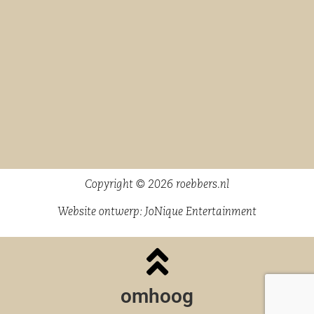
Copyright © 2026 roebbers.nl
Website ontwerp:
JoNique Entertainment
omhoog