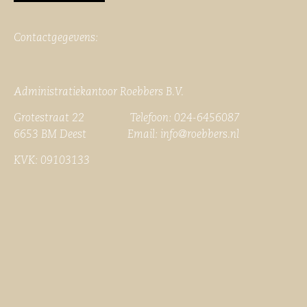
Contactgegevens:
Administratiekantoor Roebbers B.V.
Grotestraat 22 Telefoon: 024-6456087
6653 BM Deest Email:
info@roebbers.nl
KVK: 09103133