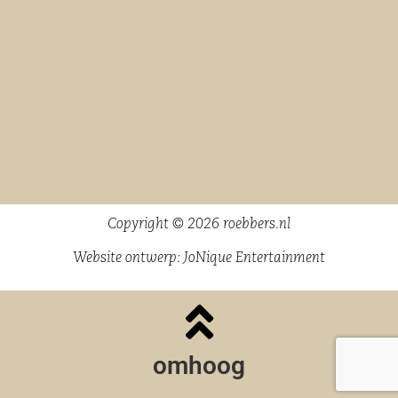
Copyright © 2026 roebbers.nl
Website ontwerp:
JoNique Entertainment
omhoog