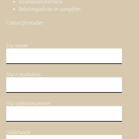
Salarisadministratie
Belastingadvies en aangiften
Contactformulier:
Uw naam
Uw e-mailadres
Uw telefoonnummer
Onderwerp