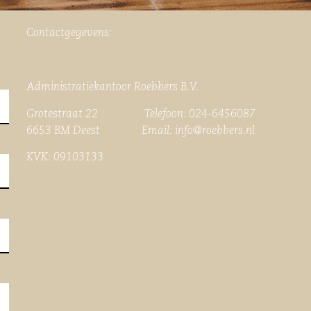
Contactgegevens:
Administratiekantoor Roebbers B.V.
Grotestraat 22 Telefoon: 024-6456087
6653 BM Deest Email:
info@roebbers.nl
KVK: 09103133