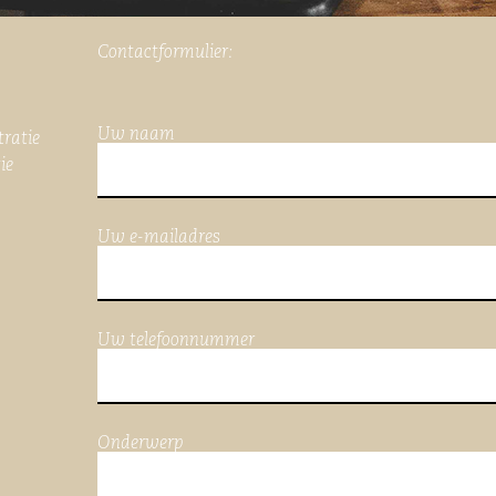
Contactformulier:
Uw naam
tratie
ie
Uw e-mailadres
Uw telefoonnummer
Onderwerp