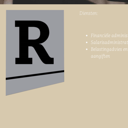
Diensten:
Financiële adminis
Salarisadministrat
Belastingadvies en
aangiften