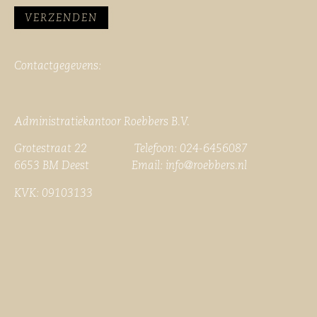
Contactgegevens:
Administratiekantoor Roebbers B.V.
Grotestraat 22 Telefoon: 024-6456087
6653 BM Deest Email:
info@roebbers.nl
KVK: 09103133