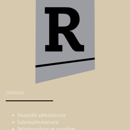
Diensten:
Financiële administratie
Salarisadministratie
Belastingadvies en aangiften