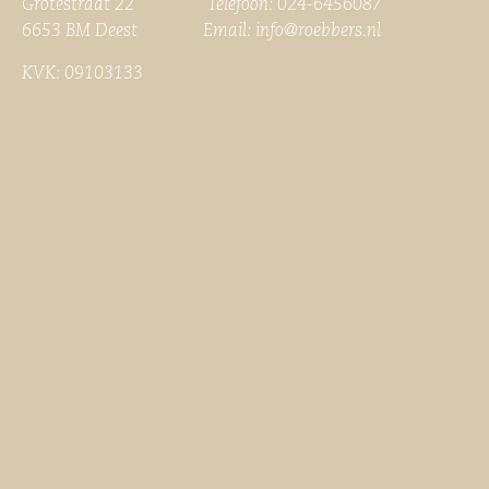
Grotestraat 22 Telefoon: 024-6456087
6653 BM Deest Email:
info@roebbers.nl
KVK: 09103133