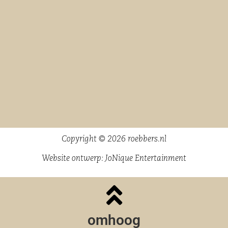
Copyright © 2026 roebbers.nl
Website ontwerp:
JoNique Entertainment
omhoog