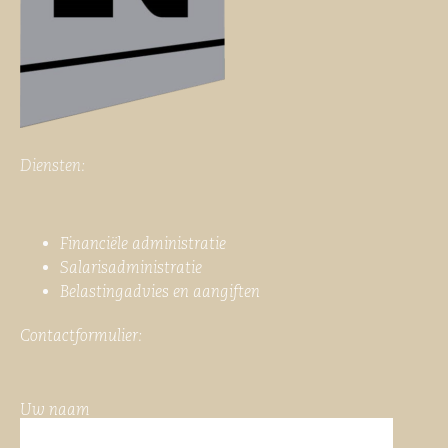
Diensten:
Financiële administratie
Salarisadministratie
Belastingadvies en aangiften
Contactformulier:
Uw naam