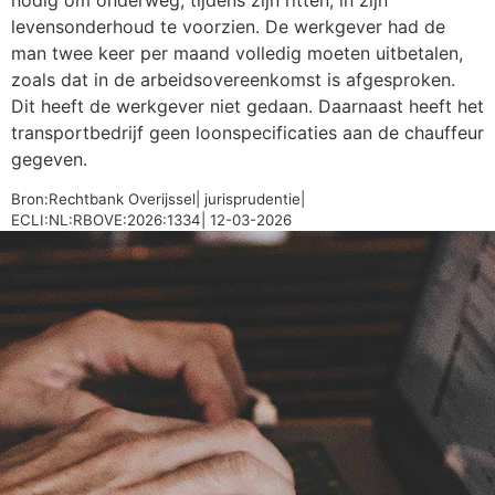
nodig om onderweg, tijdens zijn ritten, in zijn
levensonderhoud te voorzien. De werkgever had de
man twee keer per maand volledig moeten uitbetalen,
zoals dat in de arbeidsovereenkomst is afgesproken.
Dit heeft de werkgever niet gedaan. Daarnaast heeft het
transportbedrijf geen loonspecificaties aan de chauffeur
gegeven.
Bron:Rechtbank Overijssel| jurisprudentie|
ECLI:NL:RBOVE:2026:1334| 12-03-2026