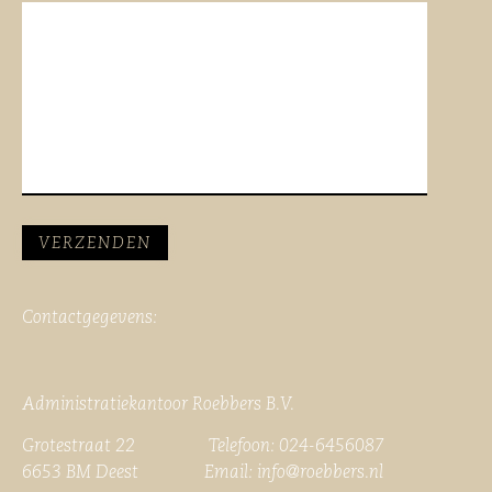
Contactgegevens:
Administratiekantoor Roebbers B.V.
Grotestraat 22 Telefoon: 024-6456087
6653 BM Deest Email:
info@roebbers.nl