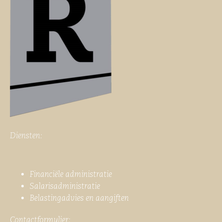
Diensten:
Financiële administratie
Salarisadministratie
Belastingadvies en aangiften
Contactformulier: