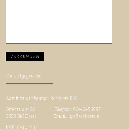
Contactgegevens:
Administratiekantoor Roebbers B.V.
Grotestraat 22 Telefoon: 024-6456087
6653 BM Deest Email:
info@roebbers.nl
KVK: 09103133