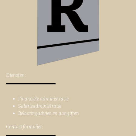
Diensten:
Financiële administratie
Salarisadministratie
Belastingadvies en aangiften
Contactformulier: